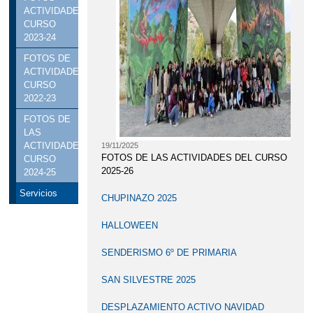
YOGA EN 3 AÑOS INFANTIL
ACTIVIDADES
CURSO
ACTIVIDADES CURSO 2023-24
2023-24
ACTIVIDADES CURSO 2025-26
FOTOS DE
ACTIVIDADES
ACTIVIDADES DEL TERCER
CURSO
2022-23
TRIMESTRE
FOTOS DE
ACTIVIDADES FIN DE CURSO
LAS
ACTIVIDADES
19/11/2025
ADMISIÓN CURSO 2025-26.
FOTOS DE LAS ACTIVIDADES DEL CURSO
CURSO
2025-26
2024-25
PUBLICACIÓN BAREMO PROVISIONAL
Servicios
ADMISIÓN CURSO 2026-2027
CHUPINAZO 2025
ADMISIÓN CURSO 2026-2027
HALLOWEEN
ADVENTRIX 3º Y 4º DE PRIMARIA
SENDERISMO 6º DE PRIMARIA
BANCO DE LIBROS
SAN SILVESTRE 2025
BURPEE CHALLENGE
CARNAVAL
DESPLAZAMIENTO ACTIVO NAVIDAD