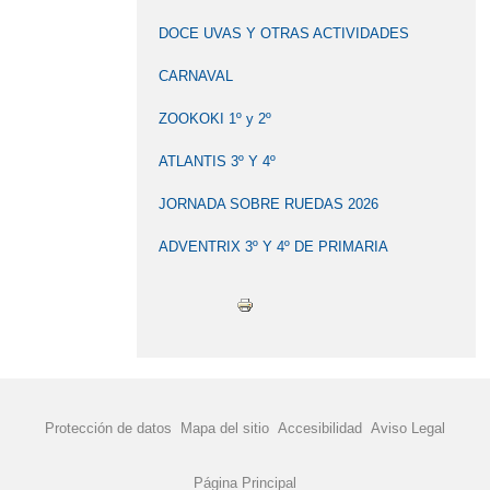
CARNAVAL 2019
CARNAVAL 2020
DOCE UVAS Y OTRAS ACTIVIDADES
CARNAVAL 2022
CARNAVAL 2023
CARNAVAL
CARNAVAL 2024
CARNAVAL
CASTAÑADA DE OTOÑO
ZOOKOKI 1º y 2º
CELEBRAMOS EL DÍA DE LA PAZ
ATLANTIS 3º Y 4º
CELEBRANDO HALLOWEEN EN EL
JORNADA SOBRE RUEDAS 2026
COLE
ADVENTRIX 3º Y 4º DE PRIMARIA
CELEBRANDO LA NAVIDAD
CHARLA SOBRE PREVENCIÓN DE
LESIONES MEDULARES
COCINAMOS EN FAMILIA
COCORICO
COMEDOR
COMEDOR ESCOLAR.
Protección de datos
Mapa del sitio
Accesibilidad
Aviso Legal
COMENZAMOS EL CURSO 2024-2025
Página Principal
COMIENZA EL CURSO 2023-24