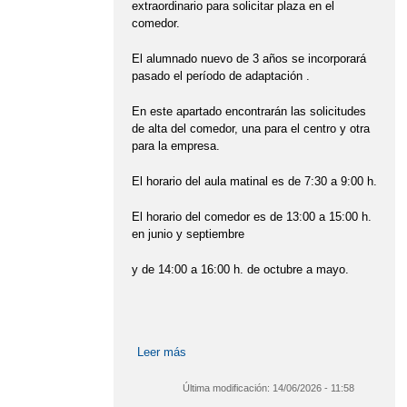
extraordinario para solicitar plaza en el
comedor.
CONVOCATORIA DE AYUDAS DE LIBROS
DE TEXTO Y COMEDORES ESCOLRES
El alumnado nuevo de 3 años se incorporará
pasado el período de adaptación .
CURSO 2025-26
En este apartado encontrarán las solicitudes
CUENTACUENTOS MARISOL
de alta del comedor, una para el centro y otra
para la empresa.
CELEBRAMOS LA NAVIDAD
DESFILE DE CARNAVAL 2026
El horario del aula matinal es de 7:30 a 9:00 h.
DESPLAZAMIENTO ACTIVO AL COLE
El horario del comedor es de 13:00 a 15:00 h.
en junio y septiembre
DESPLAZAMIENTO ACTIVO AL COLE
y de 14:00 a 16:00 h. de octubre a mayo.
DESPLAZAMIENTO ACTIVO AL COLE
DÍA DE LA PAZ
DÍA DE LA PAZ
DÍA DE LA PAZ
Leer más
sobre INFORMACIÓN Y
DÍA ESCOLAR DE LA PAZ
DOCUMENTOS COMEDOR
Última modificación:
14/06/2026 - 11:58
DÍA MUNDIAL DEL BRAILLE