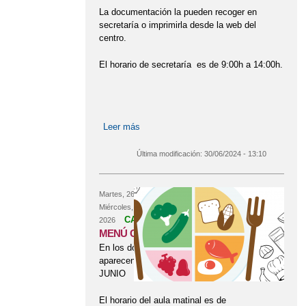
YOGA EN 3 AÑOS INFANTIL
La documentación la pueden recoger en
secretaría o imprimirla desde la web del
ACTIVIDADES CURSO 2023-24
centro.
ACTIVIDADES CURSO 2025-26
El horario de secretaría es de 9:00h a 14:00h.
ACTIVIDADES DEL TERCER
TRIMESTRE
ACTIVIDADES FIN DE CURSO
Leer más
sobre MATRICULACIÓN 2024-2025
ADMISIÓN CURSO 2025-26.
Última modificación:
30/06/2024 - 13:10
PUBLICACIÓN BAREMO PROVISIONAL
ADMISIÓN CURSO 2026-2027
Martes, 26 Mayo, 2026
hasta el
Miércoles, 17 Junio,
ADMISIÓN CURSO 2026-2027
CADUCADO
2026
MENÚ COMEDOR ESCOLAR.
ADVENTRIX 3º Y 4º DE PRIMARIA
En los documentos adjuntos
aparecen los menús del mes de
BANCO DE LIBROS
JUNIO
BURPEE CHALLENGE
CARNAVAL
El horario del aula matinal es de