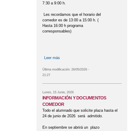
CARNAVAL 2019
CARNAVAL 2020
7:30 a 9:00 h.
CARNAVAL 2022
CARNAVAL 2023
Les recordamos que el horario del
comedor es de 13:00 a 15:00 h. (
CARNAVAL 2024
CARNAVAL
Hasta 16:00 h programa
CASTAÑADA DE OTOÑO
corresponsables)
CELEBRAMOS EL DÍA DE LA PAZ
CELEBRANDO HALLOWEEN EN EL
Leer más
sobre MENÚ COMEDOR ESCOLAR.
COLE
Última modificación:
26/05/2026 -
CELEBRANDO LA NAVIDAD
21:27
CHARLA SOBRE PREVENCIÓN DE
LESIONES MEDULARES
Lunes, 15 Junio, 2026
INFORMACIÓN Y DOCUMENTOS
COCINAMOS EN FAMILIA
COCORICO
COMEDOR
COMEDOR
COMEDOR ESCOLAR.
Todo el alumnado que solicite plaza hasta el
24 de junio de 2026 será admitido.
COMENZAMOS EL CURSO 2024-2025
En septiembre se abrirá un plazo
COMIENZA EL CURSO 2023-24