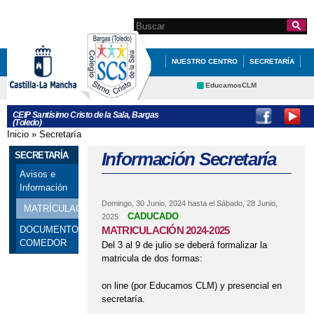
Pasar al
contenido
Search this site
Formulario de
principal
búsqueda
NUESTRO CENTRO
SECRETARÍA
EDUCACIÓN
QUÉ HACEMOS
EducamosCLM
Delphos
INFÓRMATE
SITE DE INGLÉS 5º Y 6º
CEIP Santísimo Cristo de la Sala, Bargas
(Toledo)
Educación
Cultura
FIESTA FIN DE CURSO
Inicio
»
Secretaría
Se encuentra usted aquí
Deportes
CRFP
Información Secretaría
SECRETARÍA
MULTIAVENTURA EN SAN PABLO 3º DE
Contacto
Avisos e
PRIMARIA
Información
MANIQUIES SAN SILVESTRE 2
Domingo, 30 Junio, 2024
hasta el
Sábado, 28 Junio,
MATRÍCULACIÓN
CADUCADO
2025
NOS VISITA LA GUARDIA CIVIL
MATRICULACIÓN 2024-2025
DOCUMENTOS
COMEDOR
Del 3 al 9 de julio se deberá formalizar la
RECORDANDO VIEJOS TIEMPOS
matricula de dos formas:
REPASO DE VACACIONES
on line (por Educamos CLM) y presencial en
TORNEO DE AJEDREZ
secretaría.