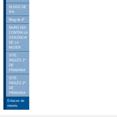
YOGA EN 3 AÑOS INFANTIL
BLOGS DE
6ºA
ACTIVIDADES CURSO 2023-24
Blog de 4º
ACTIVIDADES CURSO 2025-26
MURO DÍA
ACTIVIDADES DEL TERCER
CONTRA LA
VIOLENCIA
TRIMESTRE
DE LA
ACTIVIDADES FIN DE CURSO
MUJER
SITE
ADMISIÓN CURSO 2025-26.
INGLÉS 1º
PUBLICACIÓN BAREMO PROVISIONAL
DE
PRIMARIA
ADMISIÓN CURSO 2026-2027
SITE
ADMISIÓN CURSO 2026-2027
INGLÉS 2º
DE
ADVENTRIX 3º Y 4º DE PRIMARIA
PRIMARIA
BANCO DE LIBROS
Enlaces de
interés
BURPEE CHALLENGE
CARNAVAL