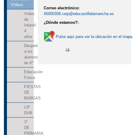
YOGA EN 3 AÑOS INFANTIL
Vídeos
Correo electrónico:
45000308.ceip@educastillalamancha.es
Vídeo
ACTIVIDADES CURSO 2023-24
de
¿Dónde estamos?:
ACTIVIDADES CURSO 2025-26
Infantil
4
ACTIVIDADES DEL TERCER
Pulse aquí para ver la ubicación en el mapa
años
TRIMESTRE
Despedida
a los
ACTIVIDADES FIN DE CURSO
alumnos
de 6º
ADMISIÓN CURSO 2025-26.
Educación
PUBLICACIÓN BAREMO PROVISIONAL
Física
ADMISIÓN CURSO 2026-2027
FIESTAS
DE
ADMISIÓN CURSO 2026-2027
BARGAS
ADVENTRIX 3º Y 4º DE PRIMARIA
LIP
DUB
BANCO DE LIBROS
1º
BURPEE CHALLENGE
CARNAVAL
DE
PRIMARIA