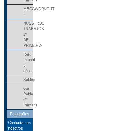
Primaria
CONVOCATORIA DE AYUDAS DE LIBROS
MEGAWORKOUT
II
DE TEXTO Y COMEDORES ESCOLRES
NUESTROS
CURSO 2025-26
TRABAJOS.
2º
CUENTACUENTOS MARISOL
DE
PRIMARIA
CELEBRAMOS LA NAVIDAD
Reto
DESFILE DE CARNAVAL 2026
Infantil
3
DESPLAZAMIENTO ACTIVO AL COLE
años
DESPLAZAMIENTO ACTIVO AL COLE
Sables
DESPLAZAMIENTO ACTIVO AL COLE
San
Pablo
DÍA DE LA PAZ
DÍA DE LA PAZ
6º
Primaria
DÍA DE LA PAZ
Fotografías
DÍA ESCOLAR DE LA PAZ
Contacta con
DÍA MUNDIAL DEL BRAILLE
nosotros