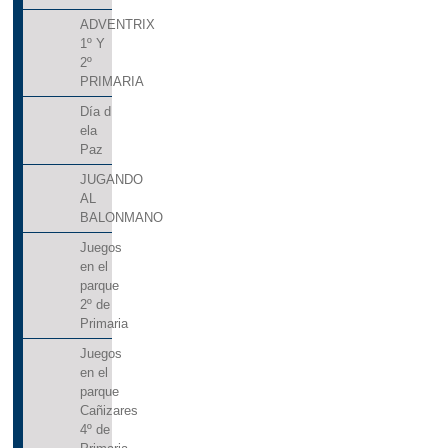
CARNAVAL 2019
CARNAVAL 2020
ADVENTRIX
CARNAVAL 2022
CARNAVAL 2023
1º Y
2º
CARNAVAL 2024
CARNAVAL
PRIMARIA
CASTAÑADA DE OTOÑO
Día d
ela
CELEBRAMOS EL DÍA DE LA PAZ
Paz
CELEBRANDO HALLOWEEN EN EL
JUGANDO
AL
COLE
BALONMANO
CELEBRANDO LA NAVIDAD
Juegos
en el
CHARLA SOBRE PREVENCIÓN DE
parque
2º de
LESIONES MEDULARES
Primaria
COCINAMOS EN FAMILIA
COCORICO
Juegos
en el
COMEDOR
COMEDOR ESCOLAR.
parque
COMENZAMOS EL CURSO 2024-2025
Cañizares
4º de
COMIENZA EL CURSO 2023-24