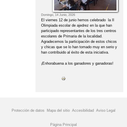
CARNAVAL 2019
CARNAVAL 2020
CARNAVAL 2022
CARNAVAL 2023
Domingo, 14 Junio, 2026
CARNAVAL 2024
CARNAVAL
El viernes 12 de junio hemos celebrado la II
Olimpiada escolar de ajedrez en la que han
CASTAÑADA DE OTOÑO
participado representantes de los tres centros
escolares de Primaria de la localidad.
CELEBRAMOS EL DÍA DE LA PAZ
Agradecemos la participación de estos chicos
y chicas que se lo han tomado muy en serio y
CELEBRANDO HALLOWEEN EN EL
han contribuido al éxito de esta iniciativa.
COLE
¡Enhorabuena a los ganadores y ganadoras!
CELEBRANDO LA NAVIDAD
CHARLA SOBRE PREVENCIÓN DE
LESIONES MEDULARES
COCINAMOS EN FAMILIA
COCORICO
COMEDOR
COMEDOR ESCOLAR.
Protección de datos
Mapa del sitio
Accesibilidad
Aviso Legal
COMENZAMOS EL CURSO 2024-2025
Página Principal
COMIENZA EL CURSO 2023-24