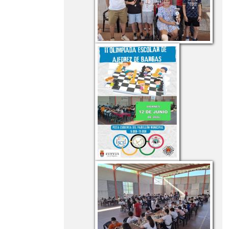
YOGA EN 3 AÑOS INFANTIL
ACTIVIDADES CURSO 2023-24
ACTIVIDADES CURSO 2025-26
ACTIVIDADES DEL TERCER
TRIMESTRE
ACTIVIDADES FIN DE CURSO
ADMISIÓN CURSO 2025-26.
PUBLICACIÓN BAREMO PROVISIONAL
ADMISIÓN CURSO 2026-2027
ADMISIÓN CURSO 2026-2027
ADVENTRIX 3º Y 4º DE PRIMARIA
BANCO DE LIBROS
BURPEE CHALLENGE
CARNAVAL