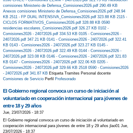
NOS DIVERTIMOS EN EL PARQUE
comisiones Ministerio de Defensa_Comisiones2026.pdf 290.49 KB
Anexos comisiones Ministerio de Defensa_Comisiones2026.pdf 248.94
NUEVA APP DE LA EMPRESA DE
KB
2511 - FP DUAL INTENSIVA_Comisiones2026.pdf 323.88 KB
2115 -
CICLOS FORMATIVOS_Comisiones2026.pdf 328.88 KB
0590
COMEDOR MEDITERRÁNEA
residencias escolares_Comisiones2026.pdf 326.27 KB
0102 -
Comisiones2026 - 24072026.pdf 334.53 KB
0105 - Comisiones2026 -
ORGANIZACIÓN ENTRADAS Y SALIDAS
24072026.pdf 347.21 KB
0141 - Comisiones2026 - 24072026.pdf 322.41
PRIMER DÍA DE CLASE
KB
0143 - Comisiones2026 - 24072026.pdf 323.27 KB
0145 -
Comisiones2026 - 24072026.pdf 322.49 KB
0144 - Comisiones2026 -
PARQUE EUROPA
24072026.pdf 323.08 KB
0146 - Comisiones2026 - 24072026.pdf 321.83
KB
0147 - Comisiones2026 - 24072026.pdf 322.06 KB
0205 -
PLAN DE INICIO DE CURSO
Comisiones2026 - 24072026.pdf 329.66 KB
2518 0590 - Comisiones2026
- 24072026.pdf 341.87 KB
Etiqueta Tramites Personal docente
PLAN DIGITAL
Comisiones de Servicio
Perfil
Profesorado
PRIMERA PIEDRA DE LAS NUEVAS
El Gobierno regional convoca un curso de iniciación al
AULAS DE INFANTIL
voluntariado en cooperación internacional para jóvenes de
PROCESO DE ADMISIÓN CURSO 2024-
entre 18 y 29 años
Jue, 23/07/2026 - 18:37
2025
El Gobierno regional convoca un curso de iniciación al voluntariado en
PROCESO DE ADMISIÓN CURSO 2025-
cooperación internacional para jóvenes de entre 18 y 29 años jlao01 Jue,
23/07/2026 - 18:37