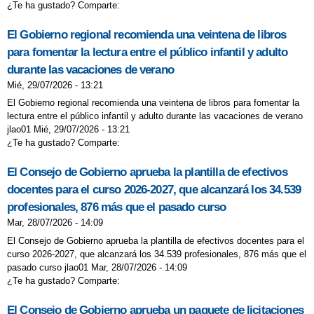
¿Te ha gustado? Comparte:
CONVOCATORIA DE AYUDAS DE LIBROS
El Gobierno regional recomienda una veintena de libros
DE TEXTO Y COMEDORES ESCOLRES
para fomentar la lectura entre el público infantil y adulto
CURSO 2025-26
durante las vacaciones de verano
Mié, 29/07/2026 - 13:21
CUENTACUENTOS MARISOL
El Gobierno regional recomienda una veintena de libros para fomentar la
CELEBRAMOS LA NAVIDAD
lectura entre el público infantil y adulto durante las vacaciones de verano
jlao01 Mié, 29/07/2026 - 13:21
DESFILE DE CARNAVAL 2026
¿Te ha gustado? Comparte:
DESPLAZAMIENTO ACTIVO AL COLE
El Consejo de Gobierno aprueba la plantilla de efectivos
DESPLAZAMIENTO ACTIVO AL COLE
docentes para el curso 2026-2027, que alcanzará los 34.539
profesionales, 876 más que el pasado curso
DESPLAZAMIENTO ACTIVO AL COLE
Mar, 28/07/2026 - 14:09
DÍA DE LA PAZ
DÍA DE LA PAZ
El Consejo de Gobierno aprueba la plantilla de efectivos docentes para el
curso 2026-2027, que alcanzará los 34.539 profesionales, 876 más que el
DÍA DE LA PAZ
pasado curso jlao01 Mar, 28/07/2026 - 14:09
DÍA ESCOLAR DE LA PAZ
¿Te ha gustado? Comparte:
DÍA MUNDIAL DEL BRAILLE
El Consejo de Gobierno aprueba un paquete de licitaciones