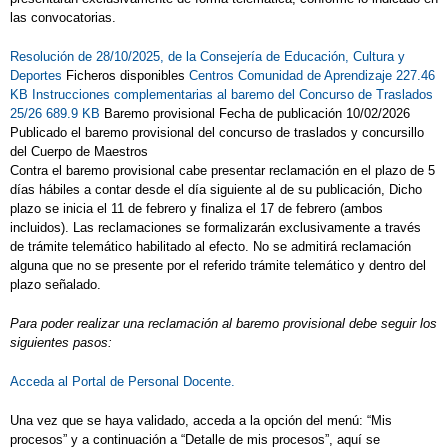
las convocatorias.
ALUMNADO DE 3 AÑOS
Resolución de 28/10/2025, de la Consejería de Educación, Cultura y
RUTA EN BICI
Deportes
Ficheros disponibles
Centros Comunidad de Aprendizaje 227.46
KB
Instrucciones complementarias al baremo del Concurso de Traslados
SAN PABLO DE LOS MONTES 4º DE
25/26 689.9 KB
Baremo provisional Fecha de publicación 10/02/2026
PRIMARIA
Publicado el baremo provisional del concurso de traslados y concursillo
del Cuerpo de Maestros
SAN SILVESTRE 2021
Contra el baremo provisional cabe presentar reclamación en el plazo de 5
días hábiles a contar desde el día siguiente al de su publicación, Dicho
SEGUIMOS SIN PARAR
plazo se inicia el 11 de febrero y finaliza el 17 de febrero (ambos
incluidos). Las reclamaciones se formalizarán exclusivamente a través
SERVICIO POSTCOMEDOR JUNIO 2024
de trámite telemático habilitado al efecto. No se admitirá reclamación
alguna que no se presente por el referido trámite telemático y dentro del
SIMULACRO DE EVACUACIÓN
plazo señalado.
SIMULACRO DE EVACUACIÓN
Para poder realizar una reclamación al baremo provisional debe seguir los
SITE 2º SARA
siguientes pasos:
SITE INGLÉS 5º DE PRIMARIA
Acceda al Portal de Personal Docente.
SITES DE INGLES
SABLES II
Una vez que se haya validado, acceda a la opción del menú: “Mis
SAN PABLO 4º DE PRIMARIA
procesos” y a continuación a “Detalle de mis procesos”, aquí se