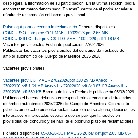
desplegará la información de su participación. En la última sección, podrá
SAN PABLO 4º DE PRIMARIA
encontrar un marco denominado “Enlaces”, dentro de él podrá acceder al
trámite de reclamación del baremo provisional.
TALLER "CUIDA LA TIERRA"
Pulse aquí para acceder a la reclamación
Ficheros disponibles
TORNEO DE AJEDREZ ESCOLAR 4 DE
CONCURSO - bar prov CGT MAE - 10022026.pdf 2.65 MB
JUNIO 2025
CONCURSILLO - bar prov CSILLO MAE - 10022026.pdf 1.18 MB
Vacantes provisionales Fecha de publicación 27/02/2026
TALLER DE ROBÓTICA 3º DE PRIMARIA
Publicadas las vacantes provisionales del concurso de traslados de
ámbito autonómico del Cuerpo de Maestros 2025/2026.
VISITA A TOLEDO 1º DE PRIMARIA
Vacantes provisionales
VISITA A TOLEDO 4º DE PRIMARIA
VISITAMOS " EL BORRIL"
Vacantes prov CGTMAE - 27022026.pdf 320.25 KB
Anexo I -
27022026.pdf 1.64 MB
Anexo II - 27022026.pdf 840.87 KB
Anexo III -
VÍDEO INGLÉS 2º DE PRIMARIA
27022026.pdf 539 KB
Baremo definitivo Fecha de publicación 05/03/2026
Publicado el baremo definitivo correspondiente al concurso de traslados
VÍDEO INGLÉS 4º DE PRIMARIA
de ámbito autonómico 2025/2026 del Cuerpo de Maestros. Contra esta
publicación no cabe presentar reclamación o recurso alguno, debiendo los
VÍDEO INGLÉS 5º DE PRIMARIA
interesados e interesadas esperar a que se publique la resolución
INFANTIL 3 AÑOS
provisional del concurso y se habilite el oportuno plazo de reclamaciones.
VÍDEO DEL OTOÑO 1º DE PRIMARIA
Ficheros disponibles
05-03-26-CGT MAE 25 26 bar def.pdf 2.65 MB
05-