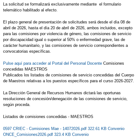
La solicitud se formalizará exclusivamente mediante el formulario
telemático habilitado al efecto.
HALLOWEEN
HALLOWEEN 2021
HALLOWEEN 3
HALLOWEEN2
El plazo general de presentación de solicitudes será desde el día 08 de
abril de 2026, hasta el día 20 de abril de 2026, ambos incluidos, excepto
II DESPLAZAMIENTO ACTIVO AL COLE
para las comisiones por violencia de género, las comisiones de servicio
por discapacidad igual o superior al 50% o enfermedad grave, las de
II OLIMPIADA ESCOLAR DE AJEDREZ
carácter humanitario, y las comisiones de servicio correspondientes a
convocatorias específicas.
INFORMACIÓN CESE ACTIVIDADES
ESCOLARES
Pulse aquí para acceder al Portal del Personal Docente
Comisiones
concedidas MAESTROS
INSTALACIONES DE EDUCACIÓN
Publicados los listados de comisiones de servicio concedidas del Cuerpo
de Maestros relativas a los puestos específicos para el curso 2026-2027.
INFANTIL
La Dirección General de Recursos Humanos dictará las oportunas
JORNADA DE PUERTAS ABIERTAS
resoluciones de concesión/denegación de las comisiones de servicio,
JORNADA DE PUERTAS ABIERTAS
según proceda.
JORNADA SOBRE RUEDAS
Listados de comisiones concedidas - MAESTROS
JORNADA SOBRE RUEDAS
0597 CRIEC - Comisiones Mae - 14072026.pdf 322.61 KB
Convenio
ONCE_Comisiones2026.pdf 323.4 KB
Convenio
JORNADA SOBRE RUEDAS 2025