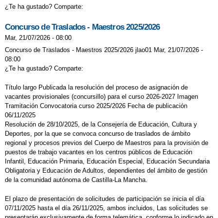
2026
¿Te ha gustado? Comparte:
PROGRAMA DE MEDIACIÓN ESCOLAR
Concurso de Traslados - Maestros 2025/2026
PROGRAMACIÓN DE NAVIDAD
Mar, 21/07/2026 - 08:00
Concurso de Traslados - Maestros 2025/2026 jlao01 Mar, 21/07/2026 -
PRONTO ESTAREMOS JUNTOS
08:00
¿Te ha gustado? Comparte:
PROYECTO BEETHOVEN 1º DE
PRIMARIA
Título largo Publicada la resolución del proceso de asignación de
vacantes provisionales (concursillo) para el curso 2026-2027 Imagen
PROYECTO BEETHOVEN 1º DE
Tramitación Convocatoria curso 2025/2026 Fecha de publicación
06/11/2025
PRIMARIA
Resolución de 28/10/2025, de la Consejería de Educación, Cultura y
Deportes, por la que se convoca concurso de traslados de ámbito
PROYECTO DE DIRECCIÓN
regional y procesos previos del Cuerpo de Maestros para la provisión de
PUERTAS NAVIDEÑAS
puestos de trabajo vacantes en los centros públicos de Educación
Infantil, Educación Primaria, Educación Especial, Educación Secundaria
RESOLUCIÓN PARA LAS AYUDAS PARA
Obligatoria y Educación de Adultos, dependientes del ámbito de gestión
de la comunidad autónoma de Castilla-La Mancha.
ALUMNOS CON NECESIDADES
El plazo de presentación de solicitudes de participación se inicia el día
ESPECÍFICAS DE APOYO EDUCATIVO
07/11/2025 hasta el día 26/11/2025, ambos incluidos, Las solicitudes se
REUNIÓN DE PADRES Y MADRES DEL
presentarán exclusivamente de forma telemática, conforme lo indicado en