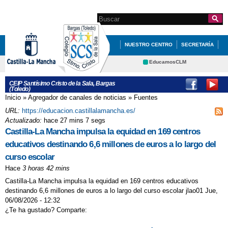
Pasar al
contenido
Search this site
Formulario de
principal
búsqueda
NUESTRO CENTRO
SECRETARÍA
EDUCACIÓN
QUÉ HACEMOS
EducamosCLM
Delphos
INFÓRMATE
SITE DE INGLÉS 5º Y 6º
CEIP Santísimo Cristo de la Sala, Bargas
(Toledo)
Educación
Cultura
FIESTA FIN DE CURSO
Inicio
»
Agregador de canales de noticias
»
Fuentes
Se encuentra usted aquí
Deportes
CRFP
URL:
https://educacion.castillalamancha.es/
MULTIAVENTURA EN SAN PABLO 3º DE
Contacto
Actualizado:
hace 27 mins 7 segs
Castilla-La Mancha impulsa la equidad en 169 centros
PRIMARIA
educativos destinando 6,6 millones de euros a lo largo del
MANIQUIES SAN SILVESTRE 2
curso escolar
NOS VISITA LA GUARDIA CIVIL
Hace
3 horas 42 mins
Castilla-La Mancha impulsa la equidad en 169 centros educativos
RECORDANDO VIEJOS TIEMPOS
destinando 6,6 millones de euros a lo largo del curso escolar jlao01 Jue,
REPASO DE VACACIONES
06/08/2026 - 12:32
¿Te ha gustado? Comparte:
TORNEO DE AJEDREZ