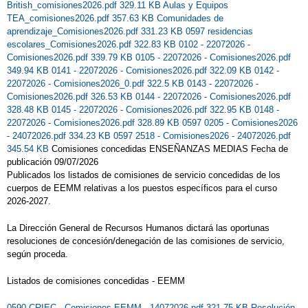
British_comisiones2026.pdf 329.11 KB
Aulas y Equipos
JORNADA SOBRE RUEDAS
TEA_comisiones2026.pdf 357.63 KB
Comunidades de
aprendizaje_Comisiones2026.pdf 331.23 KB
0597 residencias
JORNADAS SOBRE RUEDAS 2021
escolares_Comisiones2026.pdf 322.83 KB
0102 - 22072026 -
Comisiones2026.pdf 339.79 KB
0105 - 22072026 - Comisiones2026.pdf
LA DEPORTISTA ISABEL FERNÁNDEZ
349.94 KB
0141 - 22072026 - Comisiones2026.pdf 322.09 KB
0142 -
22072026 - Comisiones2026_0.pdf 322.5 KB
0143 - 22072026 -
VIVITA NUESTRO COLEGIO
Comisiones2026.pdf 326.53 KB
0144 - 22072026 - Comisiones2026.pdf
328.48 KB
0145 - 22072026 - Comisiones2026.pdf 322.95 KB
0148 -
LA NAVIDAD LLEGÓ AL COLE
22072026 - Comisiones2026.pdf 328.89 KB
0597 0205 - Comisiones2026
LECTURAS RECOMENDADAS EDUCAIÓN
- 24072026.pdf 334.23 KB
0597 2518 - Comisiones2026 - 24072026.pdf
345.54 KB
Comisiones concedidas ENSEÑANZAS MEDIAS Fecha de
INFANTIL
publicación 09/07/2026
Publicados los listados de comisiones de servicio concedidas de los
MANUAL LIBRO DIGITAL 1º DE
cuerpos de EEMM relativas a los puestos específicos para el curso
2026-2027.
PRIMARIA
MATRICULACIÓN CURSO 2025-26
La Dirección General de Recursos Humanos dictará las oportunas
resoluciones de concesión/denegación de las comisiones de servicio,
MEGA WORKOUT
NAVIDAD 2022
según proceda.
NAVIDAD 2025
NAVIDADES 2024
Listados de comisiones concedidas - EEMM
NO ESTÁS SÓLO
0590 CRIEC - Comisiones EEMM - 14072026.pdf 321.75 KB
Resolución