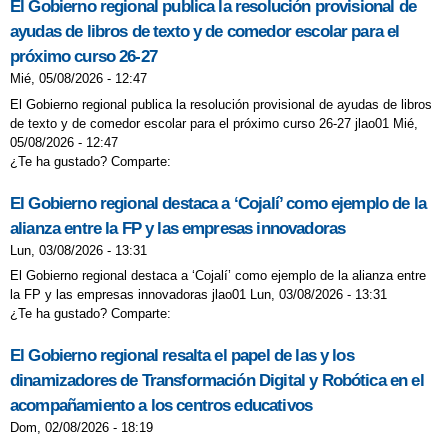
El Gobierno regional publica la resolución provisional de
YOGA EN 3 AÑOS INFANTIL
ayudas de libros de texto y de comedor escolar para el
ACTIVIDADES CURSO 2023-24
próximo curso 26-27
Mié, 05/08/2026 - 12:47
ACTIVIDADES CURSO 2025-26
El Gobierno regional publica la resolución provisional de ayudas de libros
ACTIVIDADES DEL TERCER
de texto y de comedor escolar para el próximo curso 26-27 jlao01 Mié,
05/08/2026 - 12:47
TRIMESTRE
¿Te ha gustado? Comparte:
ACTIVIDADES FIN DE CURSO
El Gobierno regional destaca a ‘Cojalí’ como ejemplo de la
ADMISIÓN CURSO 2025-26.
alianza entre la FP y las empresas innovadoras
PUBLICACIÓN BAREMO PROVISIONAL
Lun, 03/08/2026 - 13:31
El Gobierno regional destaca a ‘Cojalí’ como ejemplo de la alianza entre
ADMISIÓN CURSO 2026-2027
la FP y las empresas innovadoras jlao01 Lun, 03/08/2026 - 13:31
¿Te ha gustado? Comparte:
ADMISIÓN CURSO 2026-2027
ADVENTRIX 3º Y 4º DE PRIMARIA
El Gobierno regional resalta el papel de las y los
dinamizadores de Transformación Digital y Robótica en el
BANCO DE LIBROS
acompañamiento a los centros educativos
BURPEE CHALLENGE
CARNAVAL
Dom, 02/08/2026 - 18:19