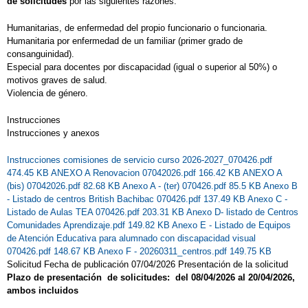
de solicitudes
por las siguientes razones:
FIN DE CURSO 2023-24
Humanitarias, de enfermedad del propio funcionario o funcionaria.
FIN DE CURSO 6º DE PRIMARIA
Humanitaria por enfermedad de un familiar (primer grado de
FOTOS ACTIVIDADES DE LA SEMANA
consanguinidad).
Especial para docentes por discapacidad (igual o superior al 50%) o
PASADA
motivos graves de salud.
Violencia de género.
FOTOS ACTIVIDADES FIN DE
Instrucciones
TRIMESTRE
Instrucciones y anexos
FOTOS DE LA EXCURSIÓN A LA BASE
Instrucciones comisiones de servicio curso 2026-2027_070426.pdf
AÉREA DE GETAFE
474.45 KB
ANEXO A Renovacion 07042026.pdf 166.42 KB
ANEXO A
(bis) 07042026.pdf 82.68 KB
Anexo A - (ter) 070426.pdf 85.5 KB
Anexo B
FOTOS DE NAVIDAD
GIMNASTRADA
- Listado de centros British Bachibac 070426.pdf 137.49 KB
Anexo C -
Listado de Aulas TEA 070426.pdf 203.31 KB
Anexo D- listado de Centros
GRADUACIONES CURSO 2019-2020
Comunidades Aprendizaje.pdf 149.82 KB
Anexo E - Listado de Equipos
de Atención Educativa para alumnado con discapacidad visual
GRADUACIÓN 6º DE PRMARIA CURSO
070426.pdf 148.67 KB
Anexo F - 20260311_centros.pdf 149.75 KB
2019-2020
Solicitud Fecha de publicación 07/04/2026 Presentación de la solicitud
Plazo de presentación de solicitudes: del 08/04/2026 al 20/04/2026,
HALLOWEEN
ambos incluidos
HALLOWEEN 1º DE PRIMARIA