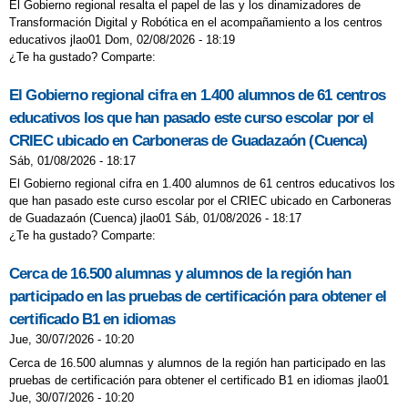
CARNAVAL 2019
CARNAVAL 2020
El Gobierno regional resalta el papel de las y los dinamizadores de
Transformación Digital y Robótica en el acompañamiento a los centros
CARNAVAL 2022
CARNAVAL 2023
educativos jlao01 Dom, 02/08/2026 - 18:19
¿Te ha gustado? Comparte:
CARNAVAL 2024
CARNAVAL
El Gobierno regional cifra en 1.400 alumnos de 61 centros
CASTAÑADA DE OTOÑO
educativos los que han pasado este curso escolar por el
CELEBRAMOS EL DÍA DE LA PAZ
CRIEC ubicado en Carboneras de Guadazaón (Cuenca)
CELEBRANDO HALLOWEEN EN EL
Sáb, 01/08/2026 - 18:17
El Gobierno regional cifra en 1.400 alumnos de 61 centros educativos los
COLE
que han pasado este curso escolar por el CRIEC ubicado en Carboneras
CELEBRANDO LA NAVIDAD
de Guadazaón (Cuenca) jlao01 Sáb, 01/08/2026 - 18:17
¿Te ha gustado? Comparte:
CHARLA SOBRE PREVENCIÓN DE
Cerca de 16.500 alumnas y alumnos de la región han
LESIONES MEDULARES
participado en las pruebas de certificación para obtener el
COCINAMOS EN FAMILIA
COCORICO
certificado B1 en idiomas
Jue, 30/07/2026 - 10:20
COMEDOR
COMEDOR ESCOLAR.
Cerca de 16.500 alumnas y alumnos de la región han participado en las
COMENZAMOS EL CURSO 2024-2025
pruebas de certificación para obtener el certificado B1 en idiomas jlao01
Jue, 30/07/2026 - 10:20
COMIENZA EL CURSO 2023-24