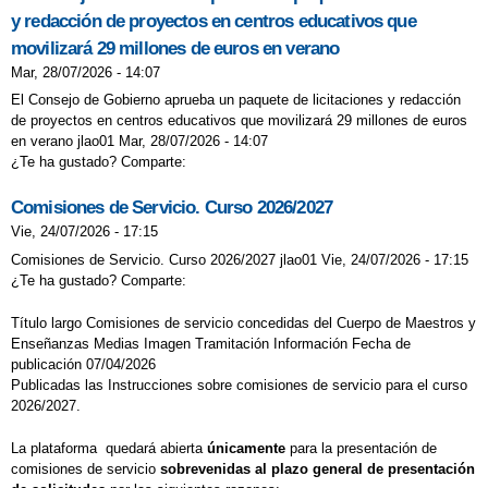
y redacción de proyectos en centros educativos que
DÍA DEL LIBRO EDUCACIÓN INFANTIL
movilizará 29 millones de euros en verano
EDUCACIÓN INFANTIL
Mar, 28/07/2026 - 14:07
ELECCIONES A CONSEJO ESCOLAR
El Consejo de Gobierno aprueba un paquete de licitaciones y redacción
de proyectos en centros educativos que movilizará 29 millones de euros
ENCUESTA SOBRE CONVIVENCIA
en verano jlao01 Mar, 28/07/2026 - 14:07
¿Te ha gustado? Comparte:
ESCOLAR
ENLACES SITES DE INGLÉS
Comisiones de Servicio. Curso 2026/2027
Vie, 24/07/2026 - 17:15
ENLACES SITES DE INGLÉS
Comisiones de Servicio. Curso 2026/2027 jlao01 Vie, 24/07/2026 - 17:15
ENLACES SITES DE INGLÉS
¿Te ha gustado? Comparte:
EXCURSIÓN DE FIN DE CURSO 6º DE
Título largo Comisiones de servicio concedidas del Cuerpo de Maestros y
Enseñanzas Medias Imagen Tramitación Información Fecha de
PRIMARIA
publicación 07/04/2026
Publicadas las Instrucciones sobre comisiones de servicio para el curso
ESTAMOS EN FORMA
2026/2027.
ESTAMOS EN FORMA
La plataforma quedará abierta
únicamente
para la presentación de
FAUNIA 3º DE PRIMARIA
comisiones de servicio
sobrevenidas al plazo general de presentación