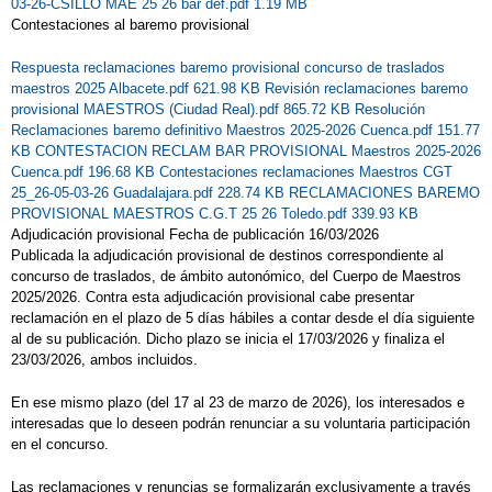
03-26-CSILLO MAE 25 26 bar def.pdf 1.19 MB
MANIQUIES SAN SILVESTRE
Contestaciones al baremo provisional
ÚLTIMAS ACTIVIDADES
Respuesta reclamaciones baremo provisional concurso de traslados
maestros 2025 Albacete.pdf 621.98 KB
Revisión reclamaciones baremo
provisional MAESTROS (Ciudad Real).pdf 865.72 KB
Resolución
Reclamaciones baremo definitivo Maestros 2025-2026 Cuenca.pdf 151.77
KB
CONTESTACION RECLAM BAR PROVISIONAL Maestros 2025-2026
Cuenca.pdf 196.68 KB
Contestaciones reclamaciones Maestros CGT
25_26-05-03-26 Guadalajara.pdf 228.74 KB
RECLAMACIONES BAREMO
PROVISIONAL MAESTROS C.G.T 25 26 Toledo.pdf 339.93 KB
Adjudicación provisional Fecha de publicación 16/03/2026
Publicada la adjudicación provisional de destinos correspondiente al
concurso de traslados, de ámbito autonómico, del Cuerpo de Maestros
2025/2026. Contra esta adjudicación provisional cabe presentar
reclamación en el plazo de 5 días hábiles a contar desde el día siguiente
al de su publicación. Dicho plazo se inicia el 17/03/2026 y finaliza el
23/03/2026, ambos incluidos.
En ese mismo plazo (del 17 al 23 de marzo de 2026), los interesados e
interesadas que lo deseen podrán renunciar a su voluntaria participación
en el concurso.
Las reclamaciones y renuncias se formalizarán exclusivamente a través